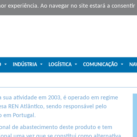
hor experiência. Ao navegar no site estará a consenti
O
INDÚSTRIA
LOGÍSTICA
COMUNICAÇÃO
NA
...
...
...
...
 a sua atividade em 2003, é operado em regime
esa REN Atlântico, sendo responsável pelo
 em Portugal.
ional de abastecimento deste produto e tem
onal uma vez que se constitui como alternativa