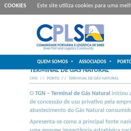
COOKIES
Este site utiliza cookies para uma mel
QUEM SOMOS
ASSOCIADOS
PORT
...
...
TERMINAL DE GÁS NATURAL
CPSI
PORTO
TERMINAL DE GÁS NATURAL
O
TGN – Terminal de Gás Natural
iniciou
de concessão de uso privativo pela empr
abastecimento do Gás Natural consumido
Apresenta-se como a principal fonte nac
uma enorme importância estratégica naci