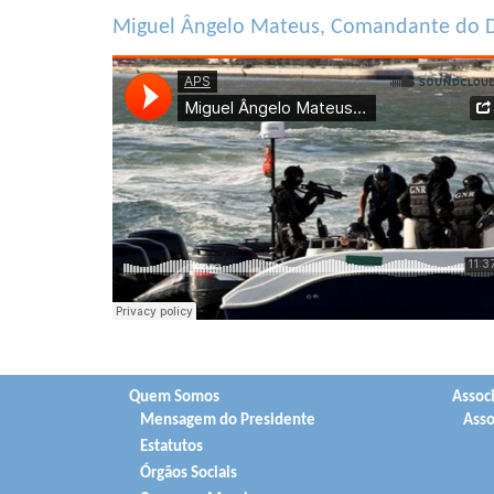
Miguel Ângelo Mateus, Comandante do D
Quem Somos
Assoc
Mensagem do Presidente
Asso
Estatutos
Órgãos Sociais