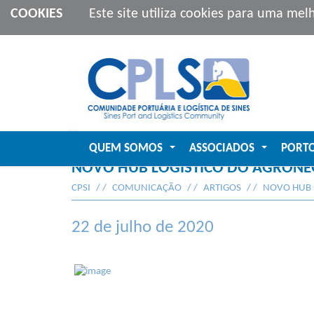
COOKIES
Este site utiliza cookies para uma mel
QUEM SOMOS
ASSOCIADOS
PORT
...
...
NOVO HUB LOGÍSTICO DO AGRONE
CPSI
COMUNICAÇÃO
ARTIGOS
NOVO HUB 
22 de julho de 2020